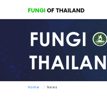
FUNGI
OF THAILAND
Home
News